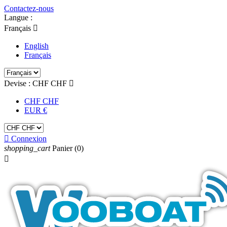
Contactez-nous
Langue :
Français

English
Français
Devise :
CHF CHF

CHF CHF
EUR €

Connexion
shopping_cart
Panier
(0)
